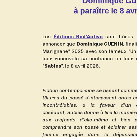
Dominique Gu
à paraître le 8 av
Les
Éditions Red’Active
sont fières 
annoncer que
Dominique GUENIN
, fina
Marignane" 2025 avec son fameux "Un 
leur renouvèle sa confiance en leur c
"
Sables
", le 8 avril 2026.
Fiction contemporaine se tissant comme 
fêlures du passé s’interposent entre 
incontrôlables, à la faveur d’un c
obsédant, Sables donne à lire la manière
aux tréfonds d’elle-même et bien 
comprendre son passé et éclairer ses 
femme engagée dans le dépasseme