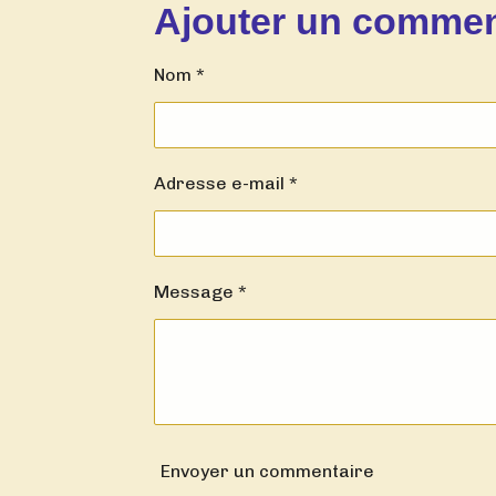
t
t
t
Ajouter un commen
a
a
a
g
g
g
e
e
e
Nom *
r
r
r
Adresse e-mail *
Message *
Envoyer un commentaire