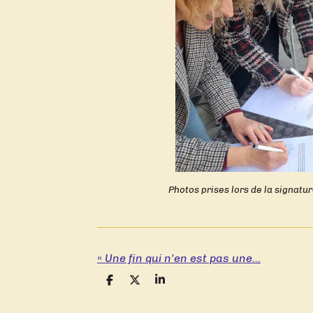
Photos prises lors de la signatu
«
Une fin qui n'en est pas une...
P
P
P
a
a
a
r
r
r